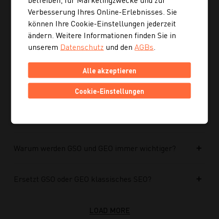
Verbesserung Ihres Online-Erlebnisses. Sie
können Ihre Cookie-Einstellungen jederzeit
Kann ich mich auch inspirieren lassen, wenn ich
noch kein konkretes Rezept suche?
ändern. Weitere Informationen finden Sie in
unserem
Datenschutz
und den
AGBs
.
Wie finde ich auf Kochgourmet schneller
Alle akzeptieren
passende Rezepte?
Cookie-Einstellungen
Wie kann ich meine Website für KI-Systeme
optimieren?
Warum werden GSO und GEO immer wichtiger?
Ersetzt GSO oder GEO klassisches SEO?
LOAD MORE