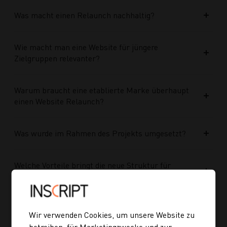
Was macht einen Relaunch nachhaltig?
Wie macht man eine Website für jüngere
Zielgruppen relevanter?
Warum braucht eine etablierte Marke überhaupt
einen Website Relaunch?
Was wurde im Rahmen des Projekts umgesetzt?
Welche Vorteile bringt die neue Struktur für
zukünftige Inhalte?
Ist die neue Navigation auch für mobile Geräte
Wir verwenden Cookies, um unsere Website zu
optimiert?
betreiben, für Marketingzwecke und zur