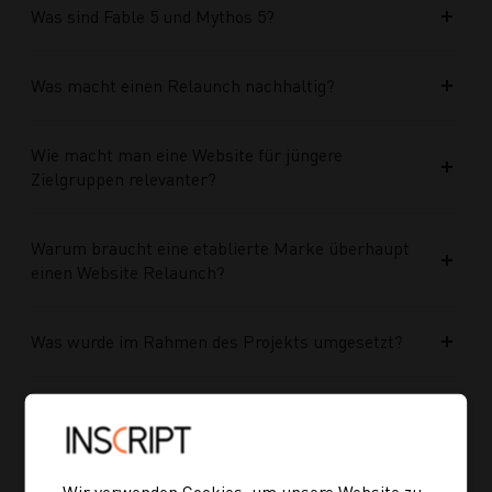
Was sind Fable 5 und Mythos 5?
Was macht einen Relaunch nachhaltig?
Wie macht man eine Website für jüngere
Zielgruppen relevanter?
Warum braucht eine etablierte Marke überhaupt
einen Website Relaunch?
Was wurde im Rahmen des Projekts umgesetzt?
Welche Vorteile bringt die neue Struktur für
zukünftige Inhalte?
Wir verwenden Cookies, um unsere Website zu