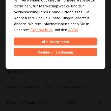
Ist die neue Navigation auch für mobile Geräte
betreiben, für Marketingzwecke und zur
optimiert?
Verbesserung Ihres Online-Erlebnisses. Sie
können Ihre Cookie-Einstellungen jederzeit
ändern. Weitere Informationen finden Sie in
Kann ich mich auch inspirieren lassen, wenn ich
noch kein konkretes Rezept suche?
unserem
Datenschutz
und den
AGBs
.
Alle akzeptieren
Wie finde ich auf Kochgourmet schneller
passende Rezepte?
Cookie-Einstellungen
Wie kann ich meine Website für KI-Systeme
optimieren?
Warum werden GSO und GEO immer wichtiger?
Ersetzt GSO oder GEO klassisches SEO?