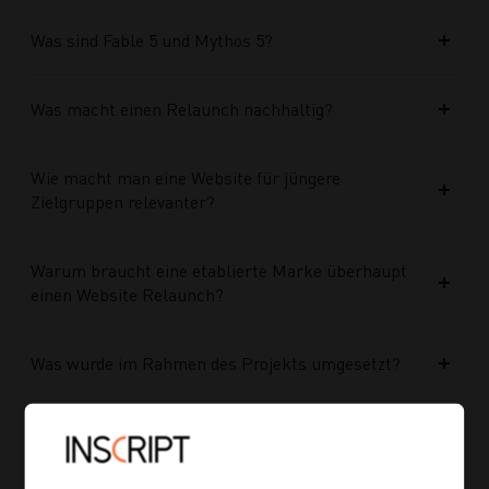
Was sind Fable 5 und Mythos 5?
Was macht einen Relaunch nachhaltig?
Wie macht man eine Website für jüngere
Zielgruppen relevanter?
Warum braucht eine etablierte Marke überhaupt
einen Website Relaunch?
Was wurde im Rahmen des Projekts umgesetzt?
Welche Vorteile bringt die neue Struktur für
zukünftige Inhalte?