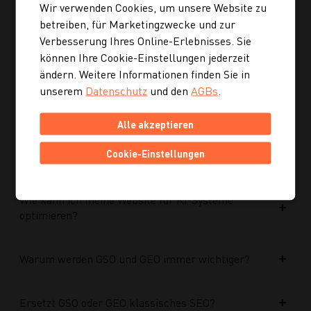
Wir verwenden Cookies, um unsere Website zu
Ist die neue Navigation auch für mobile Geräte
betreiben, für Marketingzwecke und zur
optimiert?
Verbesserung Ihres Online-Erlebnisses. Sie
können Ihre Cookie-Einstellungen jederzeit
ändern. Weitere Informationen finden Sie in
Kann ich mich auch inspirieren lassen, wenn ich
unserem
Datenschutz
und den
AGBs
.
noch kein konkretes Rezept suche?
Alle akzeptieren
Wie finde ich auf Kochgourmet schneller
Cookie-Einstellungen
passende Rezepte?
Wie kann ich meine Website für KI-Systeme
optimieren?
Warum werden GSO und GEO immer wichtiger?
Ersetzt GSO oder GEO klassisches SEO?