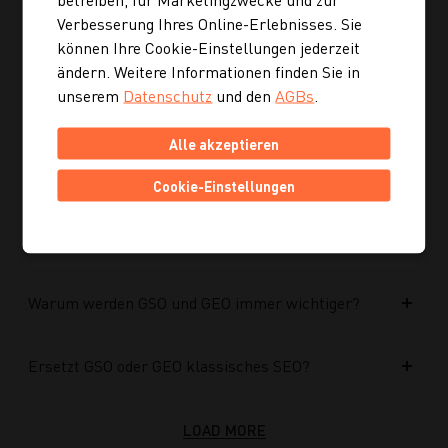
Verbesserung Ihres Online-Erlebnisses. Sie
können Ihre Cookie-Einstellungen jederzeit
Kann ich mich auch inspirieren lassen, wenn ich
noch kein konkretes Rezept suche?
ändern. Weitere Informationen finden Sie in
unserem
Datenschutz
und den
AGBs
.
Wie finde ich auf Kochgourmet schneller
Alle akzeptieren
passende Rezepte?
Cookie-Einstellungen
Wie kann ich meine Website für KI-Systeme
optimieren?
Warum werden GSO und GEO immer wichtiger?
Ersetzt GSO oder GEO klassisches SEO?
LOAD MORE