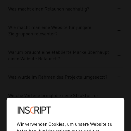
Was macht einen Relaunch nachhaltig?
Wie macht man eine Website für jüngere
Zielgruppen relevanter?
Warum braucht eine etablierte Marke überhaupt
einen Website Relaunch?
Was wurde im Rahmen des Projekts umgesetzt?
Welche Vorteile bringt die neue Struktur für
zukünftige Inhalte?
Ist die neue Navigation auch für mobile Geräte
Wir verwenden Cookies, um unsere Website zu
optimiert?
betreiben, für Marketingzwecke und zur