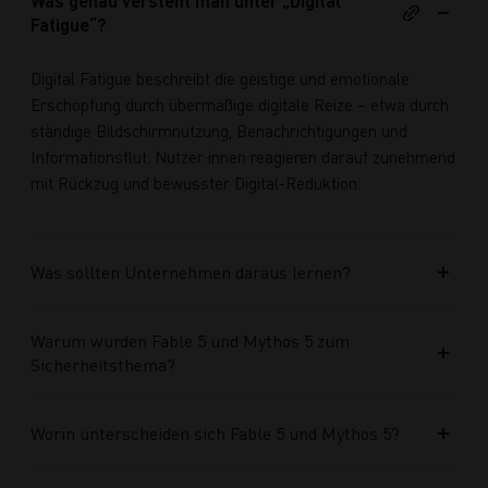
Was genau versteht man unter „Digital
Fatigue“?
Digital Fatigue beschreibt die geistige und emotionale
Erschöpfung durch übermäßige digitale Reize – etwa durch
ständige Bildschirmnutzung, Benachrichtigungen und
Informationsflut. Nutzer:innen reagieren darauf zunehmend
mit Rückzug und bewusster Digital-Reduktion.
Was sollten Unternehmen daraus lernen?
Warum wurden Fable 5 und Mythos 5 zum
Sicherheitsthema?
Worin unterscheiden sich Fable 5 und Mythos 5?