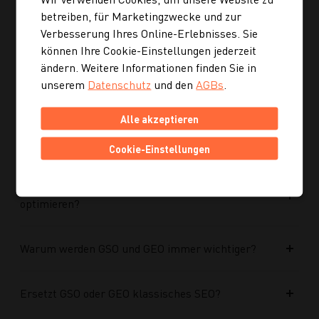
Ist die neue Navigation auch für mobile Geräte
betreiben, für Marketingzwecke und zur
optimiert?
Verbesserung Ihres Online-Erlebnisses. Sie
können Ihre Cookie-Einstellungen jederzeit
Kann ich mich auch inspirieren lassen, wenn ich
ändern. Weitere Informationen finden Sie in
noch kein konkretes Rezept suche?
unserem
Datenschutz
und den
AGBs
.
Alle akzeptieren
Wie finde ich auf Kochgourmet schneller
passende Rezepte?
Cookie-Einstellungen
Wie kann ich meine Website für KI-Systeme
optimieren?
Warum werden GSO und GEO immer wichtiger?
Ersetzt GSO oder GEO klassisches SEO?