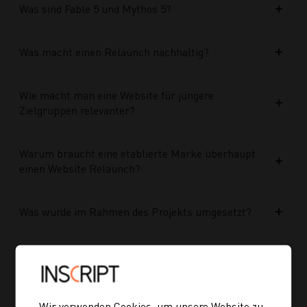
Was sind Fable 5 und Mythos 5?
Was macht einen Relaunch nachhaltig?
Wie macht man eine Website für jüngere
Zielgruppen relevanter?
Warum braucht eine etablierte Marke überhaupt
einen Website Relaunch?
Was wurde im Rahmen des Projekts umgesetzt?
Welche Vorteile bringt die neue Struktur für
zukünftige Inhalte?
Wir verwenden Cookies, um unsere Website zu