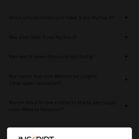
Worin unterscheiden sich Fable 5 und Mythos 5?
Was sind Fable 5 und Mythos 5?
Was macht einen Relaunch nachhaltig?
Wie macht man eine Website für jüngere
Zielgruppen relevanter?
Warum braucht eine etablierte Marke überhaupt
einen Website Relaunch?
Was wurde im Rahmen des Projekts umgesetzt?