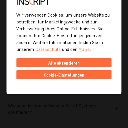
Welche Vorteile bringt die neue Struktur für
Wir verwenden Cookies, um unsere Website zu
zukünftige Inhalte?
betreiben, für Marketingzwecke und zur
Verbesserung Ihres Online-Erlebnisses. Sie
Ist die neue Navigation auch für mobile Geräte
können Ihre Cookie-Einstellungen jederzeit
optimiert?
ändern. Weitere Informationen finden Sie in
unserem
Datenschutz
und den
AGBs
.
Kann ich mich auch inspirieren lassen, wenn ich
Alle akzeptieren
noch kein konkretes Rezept suche?
Cookie-Einstellungen
Wie finde ich auf Kochgourmet schneller
passende Rezepte?
Wie kann ich meine Website für KI-Systeme
optimieren?