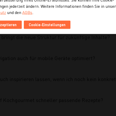
ngen jederzeit ändern. Weitere Informationen finden Sie in unse
utz
und den
AGBs
.
ahmen des Projekts umgesetzt?
kzeptieren
Cookie-Einstellungen
 bringt die neue Struktur für zukünftige Inhalte?
vigation auch für mobile Geräte optimiert?
uch inspirieren lassen, wenn ich noch kein konkre
auf Kochgourmet schneller passende Rezepte?