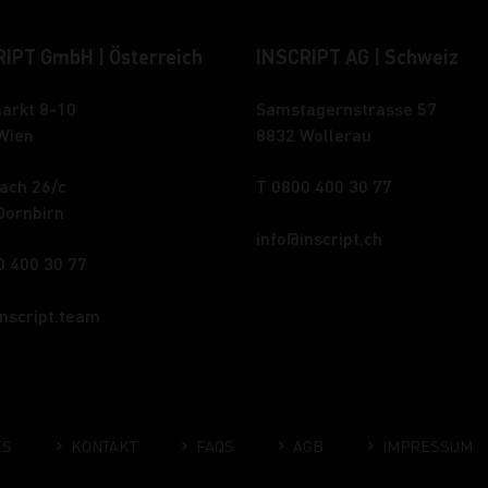
IPT GmbH | Österreich
INSCRIPT AG | Schweiz
arkt 8-10
Samstagernstrasse 57
Wien
8832 Wollerau
ach 26/c
T 0800 400 30 77
Dornbirn
info
inscript.ch
0 400 30 77
inscript.team
ES
KONTAKT
FAQS
AGB
IMPRESSUM