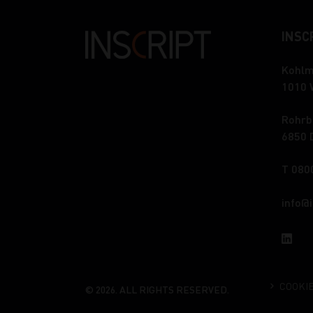
INSCR
Kohlm
1010 
Rohrb
6850 
T 080
info
COOKI
© 2026. ALL RIGHTS RESERVED.