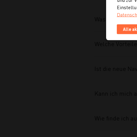
Einstellu
Datensch
Was wurde im R
Alle a
Welche Vorteile
Ist die neue Na
Kann ich mich a
Wie finde ich 