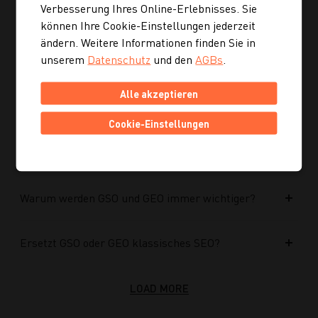
Verbesserung Ihres Online-Erlebnisses. Sie
Kann ich mich auch inspirieren lassen, wenn ich
können Ihre Cookie-Einstellungen jederzeit
noch kein konkretes Rezept suche?
ändern. Weitere Informationen finden Sie in
unserem
Datenschutz
und den
AGBs
.
Wie finde ich auf Kochgourmet schneller
passende Rezepte?
Alle akzeptieren
Cookie-Einstellungen
Wie kann ich meine Website für KI-Systeme
optimieren?
Warum werden GSO und GEO immer wichtiger?
Ersetzt GSO oder GEO klassisches SEO?
LOAD MORE