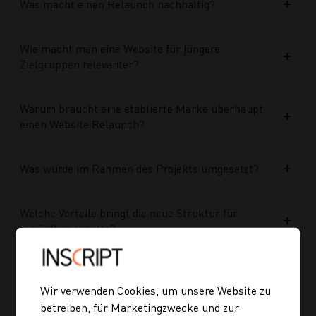
Was macht einen Relaunch nachhaltig?
Wie macht man eine Website für jüngere
Zielgruppen relevanter?
Warum braucht eine etablierte Marke überhaupt
einen Website Relaunch?
Was wurde im Rahmen des Projekts umgesetzt?
Welche Vorteile bringt die neue Struktur für
zukünftige Inhalte?
Ist die neue Navigation auch für mobile Geräte
optimiert?
Wir verwenden Cookies, um unsere Website zu
betreiben, für Marketingzwecke und zur