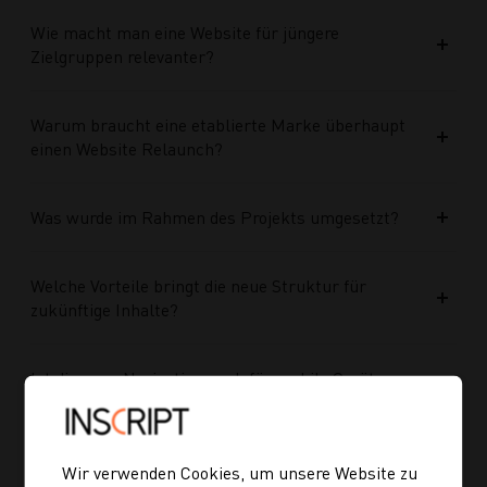
Wie macht man eine Website für jüngere
Zielgruppen relevanter?
Warum braucht eine etablierte Marke überhaupt
einen Website Relaunch?
Was wurde im Rahmen des Projekts umgesetzt?
Welche Vorteile bringt die neue Struktur für
zukünftige Inhalte?
Ist die neue Navigation auch für mobile Geräte
optimiert?
Kann ich mich auch inspirieren lassen, wenn ich
Wir verwenden Cookies, um unsere Website zu