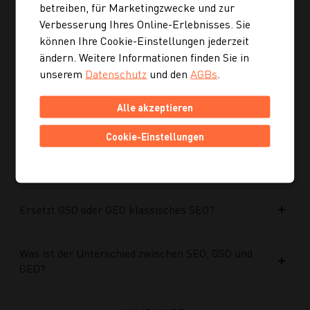
noch kein konkretes Rezept suche?
betreiben, für Marketingzwecke und zur
Verbesserung Ihres Online-Erlebnisses. Sie
können Ihre Cookie-Einstellungen jederzeit
Wie finde ich auf Kochgourmet schneller
ändern. Weitere Informationen finden Sie in
passende Rezepte?
unserem
Datenschutz
und den
AGBs
.
Wie kann ich meine Website für KI-Systeme
Alle akzeptieren
optimieren?
Cookie-Einstellungen
Warum werden GSO und GEO immer wichtiger?
Ersetzt GSO oder GEO klassisches SEO?
Was ist der Unterschied zwischen SEO, GSO und
GEO?