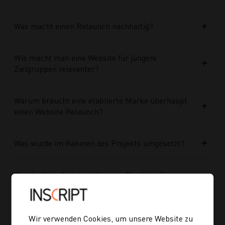
Was macht einen Relaunch nachhaltig?
Wie macht man eine Website für jüngere
Zielgruppen relevanter?
Warum braucht eine etablierte Marke überhaupt
einen Website Relaunch?
Was wurde im Rahmen des Projekts umgesetzt?
Welche Vorteile bringt die neue Struktur für
zukünftige Inhalte?
Ist die neue Navigation auch für mobile Geräte
Wir verwenden Cookies, um unsere Website zu