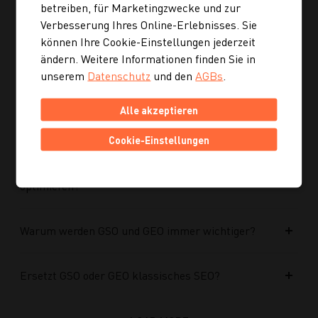
optimiert?
betreiben, für Marketingzwecke und zur
Verbesserung Ihres Online-Erlebnisses. Sie
können Ihre Cookie-Einstellungen jederzeit
Kann ich mich auch inspirieren lassen, wenn ich
ändern. Weitere Informationen finden Sie in
noch kein konkretes Rezept suche?
unserem
Datenschutz
und den
AGBs
.
Wie finde ich auf Kochgourmet schneller
Alle akzeptieren
passende Rezepte?
Cookie-Einstellungen
Wie kann ich meine Website für KI-Systeme
optimieren?
Warum werden GSO und GEO immer wichtiger?
Ersetzt GSO oder GEO klassisches SEO?