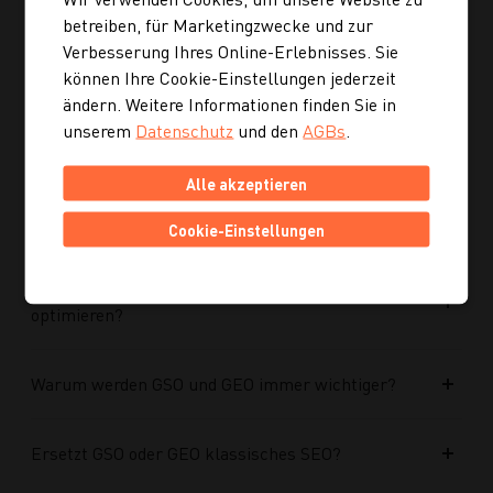
Ist die neue Navigation auch für mobile Geräte
betreiben, für Marketingzwecke und zur
optimiert?
Verbesserung Ihres Online-Erlebnisses. Sie
können Ihre Cookie-Einstellungen jederzeit
Kann ich mich auch inspirieren lassen, wenn ich
ändern. Weitere Informationen finden Sie in
noch kein konkretes Rezept suche?
unserem
Datenschutz
und den
AGBs
.
Alle akzeptieren
Wie finde ich auf Kochgourmet schneller
passende Rezepte?
Cookie-Einstellungen
Wie kann ich meine Website für KI-Systeme
optimieren?
Warum werden GSO und GEO immer wichtiger?
Ersetzt GSO oder GEO klassisches SEO?