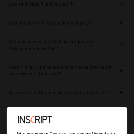
Was sind Fable 5 und Mythos 5?
Was macht einen Relaunch nachhaltig?
Wie macht man eine Website für jüngere
Zielgruppen relevanter?
Warum braucht eine etablierte Marke überhaupt
einen Website Relaunch?
Was wurde im Rahmen des Projekts umgesetzt?
Welche Vorteile bringt die neue Struktur für
zukünftige Inhalte?
Wir verwenden Cookies, um unsere Website zu