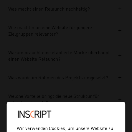
Was macht einen Relaunch nachhaltig?
Wie macht man eine Website für jüngere
Zielgruppen relevanter?
Warum braucht eine etablierte Marke überhaupt
einen Website Relaunch?
Was wurde im Rahmen des Projekts umgesetzt?
Welche Vorteile bringt die neue Struktur für
zukünftige Inhalte?
Ist die neue Navigation auch für mobile Geräte
optimiert?
Wir verwenden Cookies, um unsere Website zu