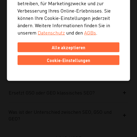
betreiben, für Marketingzwecke und zur
Verbesserung Ihres Online-Erlebnisses. Sie
Kann ich mich auch inspirieren lassen, wenn ich
können Ihre Cookie-Einstellungen jederzeit
noch kein konkretes Rezept suche?
ändern. Weitere Informationen finden Sie in
unserem
Datenschutz
und den
AGBs
.
Wie finde ich auf Kochgourmet schneller
passende Rezepte?
Alle akzeptieren
Cookie-Einstellungen
Wie kann ich meine Website für KI-Systeme
optimieren?
Ersetzt GSO oder GEO klassisches SEO?
Was ist der Unterschied zwischen SEO, GSO und
GEO?