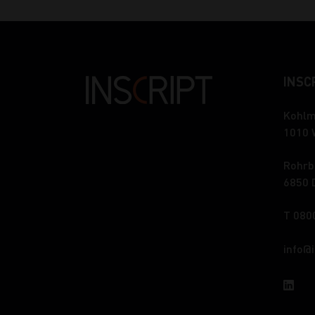
INSCR
Kohlm
1010 
Rohrb
6850 
T 080
info