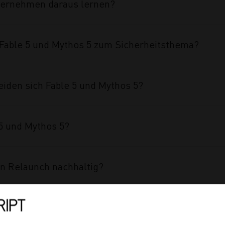
ternehmen daraus lernen?
able 5 und Mythos 5 zum Sicherheitsthema?
iden sich Fable 5 und Mythos 5?
5 und Mythos 5?
n Relaunch nachhaltig?
ine Website für jüngere Zielgruppen relevanter?