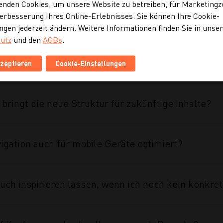
enden Cookies, um unsere Website zu betreiben, für Marketing
erbesserung Ihres Online-Erlebnisses. Sie können Ihre Cookie-
eine etablierte Marke überhaupt einen Website Re
ngen jederzeit ändern. Weitere Informationen finden Sie in unse
utz
und den
AGBs
.
ahmen des Projekts umgesetzt?
kzeptieren
Cookie-Einstellungen
 bringt die neue Struktur für zukünftige Inhalte?
vigation auch für mobile Geräte optimiert?
uch inspirieren lassen, wenn ich noch kein konkre