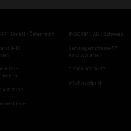
IPT GmbH | Österreich
INSCRIPT AG | Schweiz
arkt 8-10
Samstagernstrasse 57
Wien
8832 Wollerau
ach 26/c
T 0800 400 30 77
Dornbirn
info
inscript.ch
0 400 30 77
inscript.team