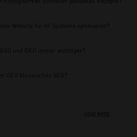
auf Kochgourmet schneller passende Rezepte?
eine Website für KI-Systeme optimieren?
GSO und GEO immer wichtiger?
er GEO klassisches SEO?
LOAD MORE