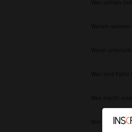
Was sollten Un
Warum wurden F
Worin untersche
Was sind Fable 
Was macht eine
Wie macht man e