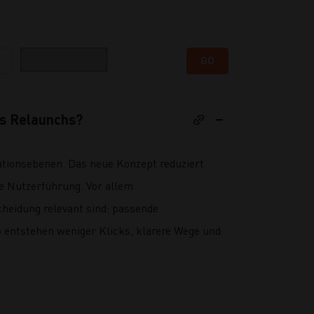
Kategorie
GO
es Relaunchs?
gationsebenen. Das neue Konzept reduziert
re Nutzerführung. Vor allem
scheidung relevant sind: passende
 entstehen weniger Klicks, klarere Wege und