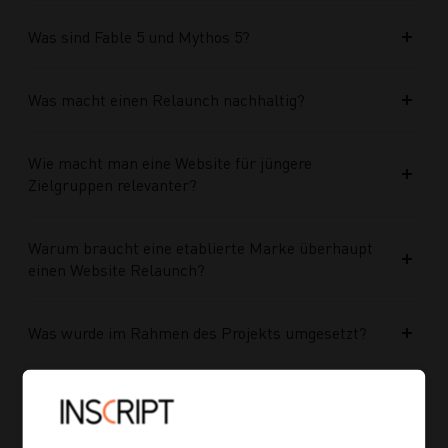
Was sind Fable 5 und Mythos 5?
Was macht einen Relaunch nachhaltig?
Wie macht man eine Website für jüngere
Zielgruppen relevanter?
Warum braucht eine etablierte Marke überhaupt
einen Website Relaunch?
Was wurde im Rahmen des Projekts umgesetzt?
Welche Vorteile bringt die neue Struktur für
zukünftige Inhalte?