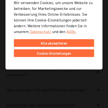
Wir verwenden Cookies, um unsere Website zu
Ist die neue Navigation auch für mobile Geräte
betreiben, für Marketingzwecke und zur
optimiert?
Verbesserung Ihres Online-Erlebnisses. Sie
können Ihre Cookie-Einstellungen jederzeit
ändern. Weitere Informationen finden Sie in
Kann ich mich auch inspirieren lassen, wenn ich
unserem
Datenschutz
und den
AGBs
.
noch kein konkretes Rezept suche?
Alle akzeptieren
Wie finde ich auf Kochgourmet schneller
Cookie-Einstellungen
passende Rezepte?
Wie kann ich meine Website für KI-Systeme
optimieren?
Warum werden GSO und GEO immer wichtiger?
Ersetzt GSO oder GEO klassisches SEO?