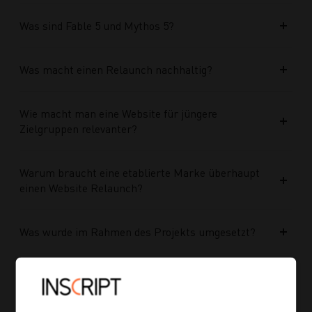
Was sind Fable 5 und Mythos 5?
Was macht einen Relaunch nachhaltig?
Wie macht man eine Website für jüngere
Zielgruppen relevanter?
Warum braucht eine etablierte Marke überhaupt
einen Website Relaunch?
Was wurde im Rahmen des Projekts umgesetzt?
Welche Vorteile bringt die neue Struktur für
zukünftige Inhalte?