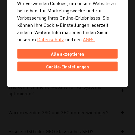
Wir verwenden Cookies, um unsere Website zu
Ist die neue Navigation auch für mobile Geräte
betreiben, für Marketingzwecke und zur
optimiert?
Verbesserung Ihres Online-Erlebnisses. Sie
können Ihre Cookie-Einstellungen jederzeit
ändern. Weitere Informationen finden Sie in
Kann ich mich auch inspirieren lassen, wenn ich
unserem
Datenschutz
und den
AGBs
.
noch kein konkretes Rezept suche?
Alle akzeptieren
Wie finde ich auf Kochgourmet schneller
Cookie-Einstellungen
passende Rezepte?
Wie kann ich meine Website für KI-Systeme
optimieren?
Warum werden GSO und GEO immer wichtiger?
Ersetzt GSO oder GEO klassisches SEO?