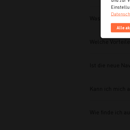
Einstellu
Datensch
Was wurde im R
Alle a
Welche Vorteile
Ist die neue Na
Kann ich mich a
Wie finde ich 