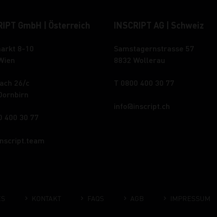
IPT GmbH | Österreich
INSCRIPT AG | Schweiz
arkt 8-10
Samstagernstrasse 57
Wien
8832 Wollerau
ach 26/c
T 0800 400 30 77
Dornbirn
info
inscript.ch
0 400 30 77
inscript.team
ES
KONTAKT
FAQS
AGB
IMPRESSUM