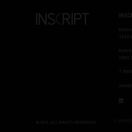
INSCR
Kohlm
1010 
Rohrb
6850 
T 080
info
COOKI
© 2026. ALL RIGHTS RESERVED.