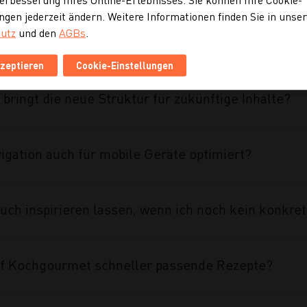
ngen jederzeit ändern. Weitere Informationen finden Sie in unse
utz
und den
AGBs
.
ahmen des Projekts umgesetzt?
kzeptieren
Cookie-Einstellungen
 bringt die neue Struktur für zukünftige Inhalte?
vigation auch für mobile Geräte optimiert?
uch inspirieren lassen, wenn ich noch kein konkre
auf Kochgourmet schneller passende Rezepte?