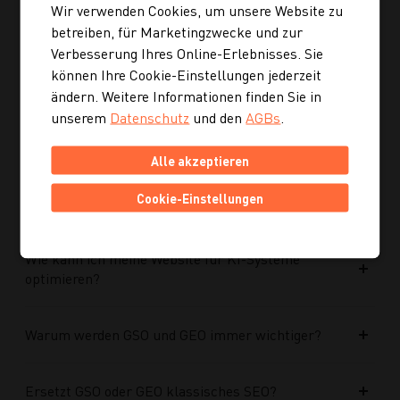
Wir verwenden Cookies, um unsere Website zu
Ist die neue Navigation auch für mobile Geräte
betreiben, für Marketingzwecke und zur
optimiert?
Verbesserung Ihres Online-Erlebnisses. Sie
können Ihre Cookie-Einstellungen jederzeit
ändern. Weitere Informationen finden Sie in
Kann ich mich auch inspirieren lassen, wenn ich
unserem
Datenschutz
und den
AGBs
.
noch kein konkretes Rezept suche?
Alle akzeptieren
Wie finde ich auf Kochgourmet schneller
Cookie-Einstellungen
passende Rezepte?
Wie kann ich meine Website für KI-Systeme
optimieren?
Warum werden GSO und GEO immer wichtiger?
Ersetzt GSO oder GEO klassisches SEO?