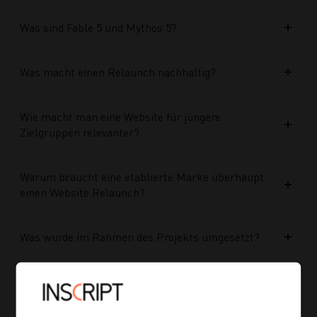
Was sind Fable 5 und Mythos 5?
Was macht einen Relaunch nachhaltig?
Wie macht man eine Website für jüngere
Zielgruppen relevanter?
Warum braucht eine etablierte Marke überhaupt
einen Website Relaunch?
Was wurde im Rahmen des Projekts umgesetzt?
Welche Vorteile bringt die neue Struktur für
zukünftige Inhalte?