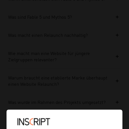
Was sind Fable 5 und Mythos 5?
Was macht einen Relaunch nachhaltig?
Wie macht man eine Website für jüngere
Zielgruppen relevanter?
Warum braucht eine etablierte Marke überhaupt
einen Website Relaunch?
Was wurde im Rahmen des Projekts umgesetzt?
Welche Vorteile bringt die neue Struktur für
zukünftige Inhalte?