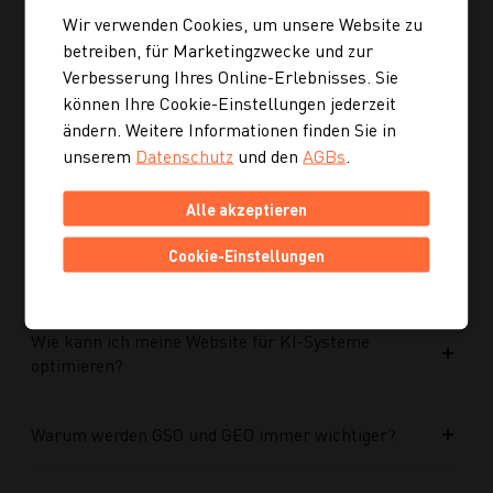
Wir verwenden Cookies, um unsere Website zu
betreiben, für Marketingzwecke und zur
Ist die neue Navigation auch für mobile Geräte
Verbesserung Ihres Online-Erlebnisses. Sie
optimiert?
können Ihre Cookie-Einstellungen jederzeit
ändern. Weitere Informationen finden Sie in
Kann ich mich auch inspirieren lassen, wenn ich
unserem
Datenschutz
und den
AGBs
.
noch kein konkretes Rezept suche?
Alle akzeptieren
Wie finde ich auf Kochgourmet schneller
Cookie-Einstellungen
passende Rezepte?
Wie kann ich meine Website für KI-Systeme
optimieren?
Warum werden GSO und GEO immer wichtiger?