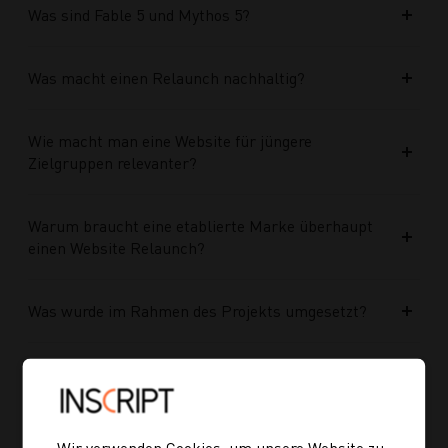
Was sind Fable 5 und Mythos 5?
Was macht einen Relaunch nachhaltig?
Wie macht man eine Website für jüngere
Zielgruppen relevanter?
Warum braucht eine etablierte Marke überhaupt
einen Website Relaunch?
Was wurde im Rahmen des Projekts umgesetzt?
Welche Vorteile bringt die neue Struktur für
zukünftige Inhalte?
Wir verwenden Cookies, um unsere Website zu