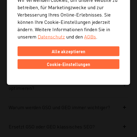
Ist die neue Navigation auch für mobile Geräte
betreiben, für Marketingzwecke und zur
optimiert?
Verbesserung Ihres Online-Erlebnisses. Sie
können Ihre Cookie-Einstellungen jederzeit
ändern. Weitere Informationen finden Sie in
Kann ich mich auch inspirieren lassen, wenn ich
noch kein konkretes Rezept suche?
unserem
Datenschutz
und den
AGBs
.
Alle akzeptieren
Wie finde ich auf Kochgourmet schneller
passende Rezepte?
Cookie-Einstellungen
Wie kann ich meine Website für KI-Systeme
optimieren?
Warum werden GSO und GEO immer wichtiger?
Ersetzt GSO oder GEO klassisches SEO?