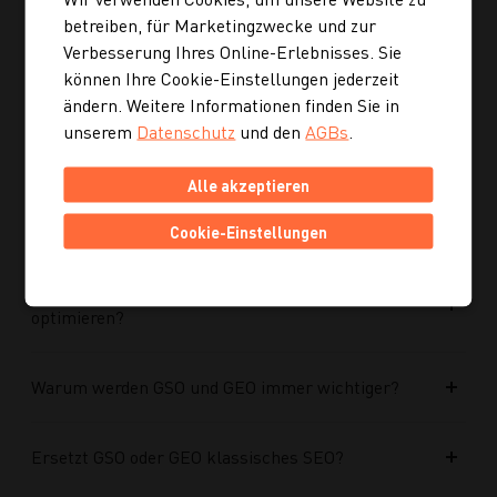
Ist die neue Navigation auch für mobile Geräte
betreiben, für Marketingzwecke und zur
optimiert?
Verbesserung Ihres Online-Erlebnisses. Sie
können Ihre Cookie-Einstellungen jederzeit
Kann ich mich auch inspirieren lassen, wenn ich
ändern. Weitere Informationen finden Sie in
noch kein konkretes Rezept suche?
unserem
Datenschutz
und den
AGBs
.
Alle akzeptieren
Wie finde ich auf Kochgourmet schneller
passende Rezepte?
Cookie-Einstellungen
Wie kann ich meine Website für KI-Systeme
optimieren?
Warum werden GSO und GEO immer wichtiger?
Ersetzt GSO oder GEO klassisches SEO?