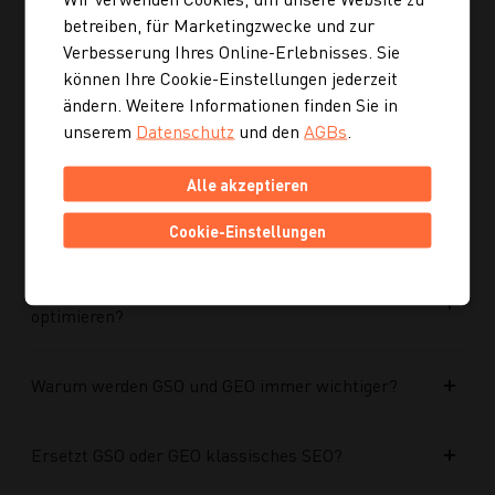
Ist die neue Navigation auch für mobile Geräte
betreiben, für Marketingzwecke und zur
optimiert?
Verbesserung Ihres Online-Erlebnisses. Sie
können Ihre Cookie-Einstellungen jederzeit
Kann ich mich auch inspirieren lassen, wenn ich
ändern. Weitere Informationen finden Sie in
noch kein konkretes Rezept suche?
unserem
Datenschutz
und den
AGBs
.
Alle akzeptieren
Wie finde ich auf Kochgourmet schneller
passende Rezepte?
Cookie-Einstellungen
Wie kann ich meine Website für KI-Systeme
optimieren?
Warum werden GSO und GEO immer wichtiger?
Ersetzt GSO oder GEO klassisches SEO?