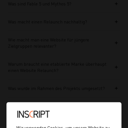
Was sind Fable 5 und Mythos 5?
Was macht einen Relaunch nachhaltig?
Wie macht man eine Website für jüngere
Zielgruppen relevanter?
Warum braucht eine etablierte Marke überhaupt
einen Website Relaunch?
Was wurde im Rahmen des Projekts umgesetzt?
Welche Vorteile bringt die neue Struktur für
zukünftige Inhalte?
Wir verwenden Cookies, um unsere Website zu