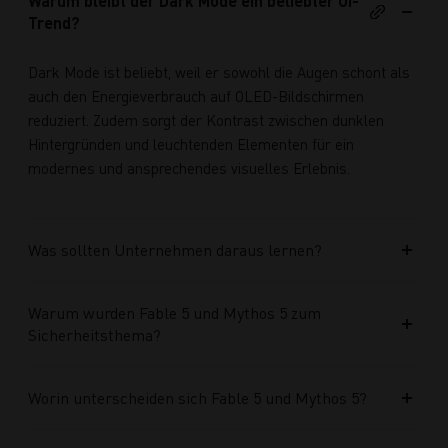
Warum bleibt der Dark Mode ein beliebter UI-
Trend?
Dark Mode ist beliebt, weil er sowohl die Augen schont als
auch den Energieverbrauch auf OLED-Bildschirmen
reduziert. Zudem sorgt der Kontrast zwischen dunklen
Hintergründen und leuchtenden Elementen für ein
modernes und ansprechendes visuelles Erlebnis.
Was sollten Unternehmen daraus lernen?
Warum wurden Fable 5 und Mythos 5 zum
Sicherheitsthema?
Worin unterscheiden sich Fable 5 und Mythos 5?