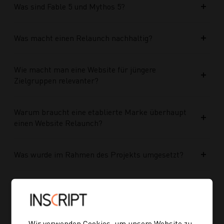
Was sind Fable 5 und Mythos 5?
Was macht einen Relaunch nachhaltig?
Wie macht man eine Website für jüngere
Zielgruppen relevanter?
Warum braucht eine etablierte Marke überhaupt
einen Website Relaunch?
Was wurde im Rahmen des Projekts umgesetzt?
Welche Vorteile bringt die neue Struktur für
zukünftige Inhalte?
Wir verwenden Cookies, um unsere Website zu