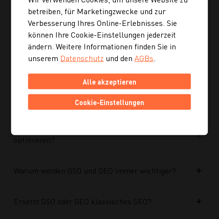
Ist die neue Navigation auch für mobile Geräte
betreiben, für Marketingzwecke und zur
optimiert?
Verbesserung Ihres Online-Erlebnisses. Sie
können Ihre Cookie-Einstellungen jederzeit
Kann ich mich auch inspirieren lassen, wenn ich
ändern. Weitere Informationen finden Sie in
noch kein konkretes Rezept suche?
unserem
Datenschutz
und den
AGBs
.
Alle akzeptieren
Wie finde ich auf Kochgourmet schneller
passende Rezepte?
Cookie-Einstellungen
Wie kann ich meine Website für KI-Systeme
optimieren?
Warum werden GSO und GEO immer wichtiger?
Ersetzt GSO oder GEO klassisches SEO?