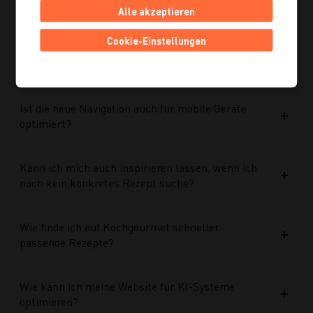
Was wurde im Rahmen des Projekts umgesetzt?
Alle akzeptieren
Cookie-Einstellungen
Welche Vorteile bringt die neue Struktur für
zukünftige Inhalte?
Ist die neue Navigation auch für mobile Geräte
optimiert?
Kann ich mich auch inspirieren lassen, wenn ich
noch kein konkretes Rezept suche?
Wie finde ich auf Kochgourmet schneller
passende Rezepte?
Wie kann ich meine Website für KI-Systeme
optimieren?