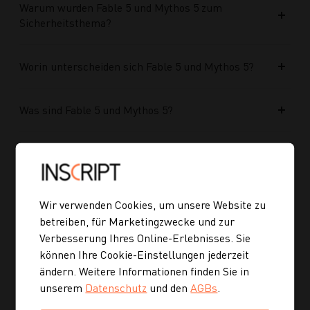
Warum wurden Fable 5 und Mythos 5 zum
Sicherheitsthema?
Worin unterscheiden sich Fable 5 und Mythos 5?
Was sind Fable 5 und Mythos 5?
Was macht einen Relaunch nachhaltig?
Wie macht man eine Website für jüngere
Wir verwenden Cookies, um unsere Website zu
Zielgruppen relevanter?
betreiben, für Marketingzwecke und zur
Verbesserung Ihres Online-Erlebnisses. Sie
können Ihre Cookie-Einstellungen jederzeit
Warum braucht eine etablierte Marke überhaupt
ändern. Weitere Informationen finden Sie in
einen Website Relaunch?
unserem
Datenschutz
und den
AGBs
.