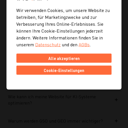
zukünftige Inhalte?
Wir verwenden Cookies, um unsere Website zu
betreiben, für Marketingzwecke und zur
Ist die neue Navigation auch für mobile Geräte
Verbesserung Ihres Online-Erlebnisses. Sie
optimiert?
können Ihre Cookie-Einstellungen jederzeit
ändern. Weitere Informationen finden Sie in
unserem
Datenschutz
und den
AGBs
.
Kann ich mich auch inspirieren lassen, wenn ich
noch kein konkretes Rezept suche?
Alle akzeptieren
Cookie-Einstellungen
Wie finde ich auf Kochgourmet schneller
passende Rezepte?
Wie kann ich meine Website für KI-Systeme
optimieren?
Warum werden GSO und GEO immer wichtiger?