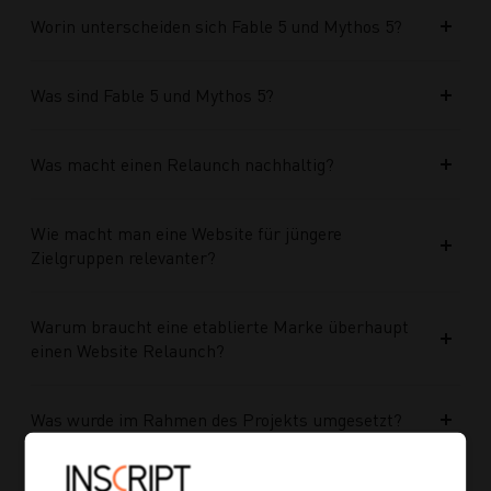
Worin unterscheiden sich Fable 5 und Mythos 5?
Was sind Fable 5 und Mythos 5?
Was macht einen Relaunch nachhaltig?
Wie macht man eine Website für jüngere
Zielgruppen relevanter?
Warum braucht eine etablierte Marke überhaupt
einen Website Relaunch?
Was wurde im Rahmen des Projekts umgesetzt?
Welche Vorteile bringt die neue Struktur für