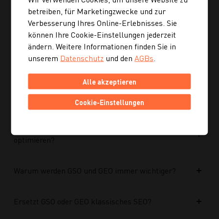
Ist die neue Navigation auch für mobile Geräte
betreiben, für Marketingzwecke und zur
optimiert?
Verbesserung Ihres Online-Erlebnisses. Sie
können Ihre Cookie-Einstellungen jederzeit
Kann ich mich auch inspirieren lassen, wenn ich
ändern. Weitere Informationen finden Sie in
noch kein konkretes Rezept suche?
unserem
Datenschutz
und den
AGBs
.
Alle akzeptieren
Wie finde ich auf Kochgourmet schneller
passende Rezepte?
Cookie-Einstellungen
Wie kann ich meine Website für KI-Systeme
optimieren?
Warum werden GSO und GEO immer wichtiger?
Ersetzt GSO oder GEO klassisches SEO?