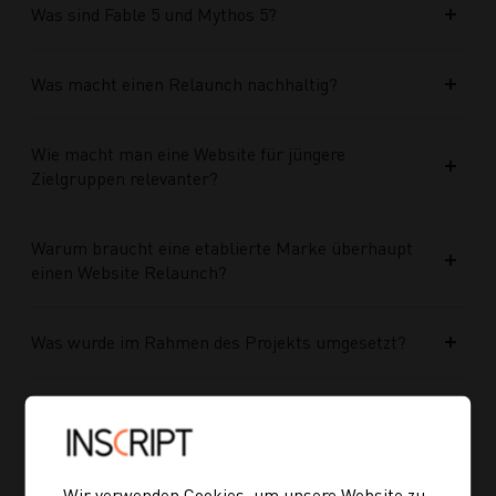
Was sind Fable 5 und Mythos 5?
Was macht einen Relaunch nachhaltig?
Wie macht man eine Website für jüngere
Zielgruppen relevanter?
Warum braucht eine etablierte Marke überhaupt
einen Website Relaunch?
Was wurde im Rahmen des Projekts umgesetzt?
Welche Vorteile bringt die neue Struktur für
zukünftige Inhalte?
Wir verwenden Cookies, um unsere Website zu