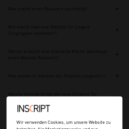
Was macht einen Relaunch nachhaltig?
Wie macht man eine Website für jüngere
Zielgruppen relevanter?
Warum braucht eine etablierte Marke überhaupt
einen Website Relaunch?
Was wurde im Rahmen des Projekts umgesetzt?
Welche Vorteile bringt die neue Struktur für
zukünftige Inhalte?
Ist die neue Navigation auch für mobile Geräte
Wir verwenden Cookies, um unsere Website zu
optimiert?
betreiben, für Marketingzwecke und zur