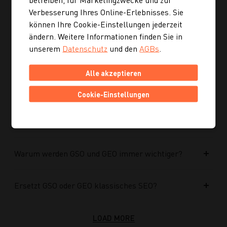
Verbesserung Ihres Online-Erlebnisses. Sie
können Ihre Cookie-Einstellungen jederzeit
Kann ich mich auch inspirieren lassen, wenn ich
noch kein konkretes Rezept suche?
ändern. Weitere Informationen finden Sie in
unserem
Datenschutz
und den
AGBs
.
Wie finde ich auf Kochgourmet schneller
Alle akzeptieren
passende Rezepte?
Cookie-Einstellungen
Wie kann ich meine Website für KI-Systeme
optimieren?
Warum werden GSO und GEO immer wichtiger?
Ersetzt GSO oder GEO klassisches SEO?
LOAD MORE