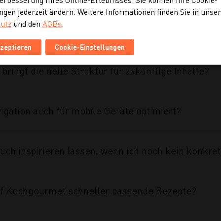
ngen jederzeit ändern. Weitere Informationen finden Sie in unse
utz
und den
AGBs
.
ahmen des Projekts umgesetzt?
kzeptieren
Cookie-Einstellungen
 bringt die neue Struktur für zukünftige Inhalte?
vigation auch für mobile Geräte optimiert?
uch inspirieren lassen, wenn ich noch kein konkre
auf Kochgourmet schneller passende Rezepte?