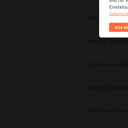
Einstellu
Datensch
Was wurde im R
Alle a
Welche Vorteile
Ist die neue Na
Kann ich mich a
Wie finde ich 