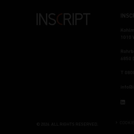
INSCR
Kohlm
1010 
Rohrb
6850 
T 080
info
COOKI
© 2026. ALL RIGHTS RESERVED.