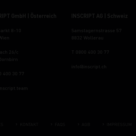
IPT GmbH | Österreich
INSCRIPT AG | Schweiz
arkt 8-10
Samstagernstrasse 57
Wien
8832 Wollerau
ach 26/c
T 0800 400 30 77
Dornbirn
info
inscript.ch
0 400 30 77
inscript.team
ES
KONTAKT
FAQS
AGB
IMPRESSUM