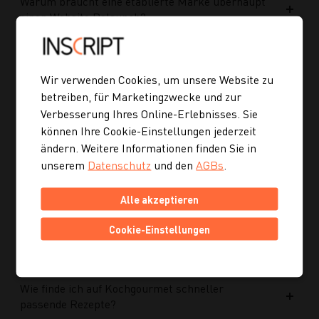
Warum braucht eine etablierte Marke überhaupt
einen Website Relaunch?
Was wurde im Rahmen des Projekts umgesetzt?
Wir verwenden Cookies, um unsere Website zu
betreiben, für Marketingzwecke und zur
Welche Vorteile bringt die neue Struktur für
Verbesserung Ihres Online-Erlebnisses. Sie
zukünftige Inhalte?
können Ihre Cookie-Einstellungen jederzeit
ändern. Weitere Informationen finden Sie in
unserem
Datenschutz
und den
AGBs
.
Ist die neue Navigation auch für mobile Geräte
optimiert?
Alle akzeptieren
Kann ich mich auch inspirieren lassen, wenn ich
Cookie-Einstellungen
noch kein konkretes Rezept suche?
Wie finde ich auf Kochgourmet schneller
passende Rezepte?