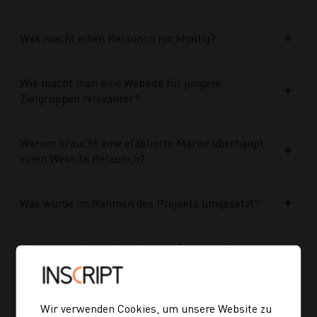
Was macht einen Relaunch nachhaltig?
Wie macht man eine Website für jüngere
Zielgruppen relevanter?
Warum braucht eine etablierte Marke überhaupt
einen Website Relaunch?
Was wurde im Rahmen des Projekts umgesetzt?
Welche Vorteile bringt die neue Struktur für
zukünftige Inhalte?
Ist die neue Navigation auch für mobile Geräte
Wir verwenden Cookies, um unsere Website zu