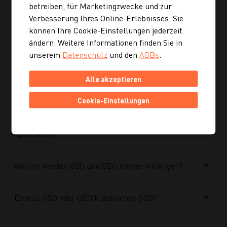
optimiert?
betreiben, für Marketingzwecke und zur
Verbesserung Ihres Online-Erlebnisses. Sie
können Ihre Cookie-Einstellungen jederzeit
Kann ich mich auch inspirieren lassen, wenn ich
ändern. Weitere Informationen finden Sie in
noch kein konkretes Rezept suche?
unserem
Datenschutz
und den
AGBs
.
Wie finde ich auf Kochgourmet schneller
Alle akzeptieren
passende Rezepte?
Cookie-Einstellungen
Wie kann ich meine Website für KI-Systeme
optimieren?
Warum werden GSO und GEO immer wichtiger?
Ersetzt GSO oder GEO klassisches SEO?